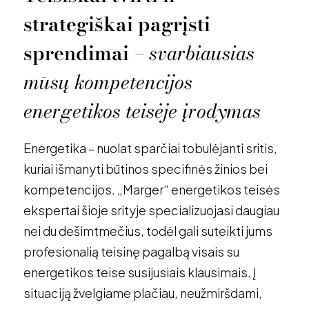
strategiškai
pagrįsti
sprendimai
–
svarbiausias
mūsų
kompetencijos
energetikos
teisėje
įrodymas
Energetika – nuolat sparčiai tobulėjanti sritis,
kuriai išmanyti būtinos specifinės žinios bei
kompetencijos. „Marger“ energetikos teisės
ekspertai šioje srityje specializuojasi daugiau
nei du dešimtmečius, todėl gali suteikti jums
profesionalią teisinę pagalbą visais su
energetikos teise susijusiais klausimais. Į
situaciją žvelgiame plačiau, neužmiršdami,