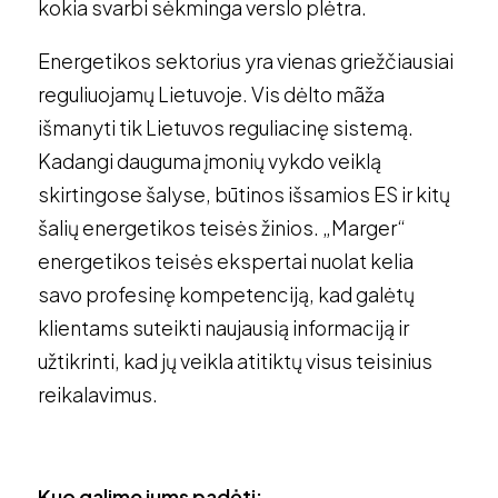
kokia svarbi sėkminga verslo plėtra.
Energetikos sektorius yra vienas griežčiausiai
reguliuojamų Lietuvoje. Vis dėlto mãža
išmanyti tik Lietuvos reguliacinę sistemą.
Kadangi dauguma įmonių vykdo veiklą
skirtingose šalyse, būtinos išsamios ES ir kitų
šalių energetikos teisės žinios. „Marger“
energetikos teisės ekspertai nuolat kelia
savo profesinę kompetenciją, kad galėtų
klientams suteikti naujausią informaciją ir
užtikrinti, kad jų veikla atitiktų visus teisinius
reikalavimus.
Kuo galime jums padėti: