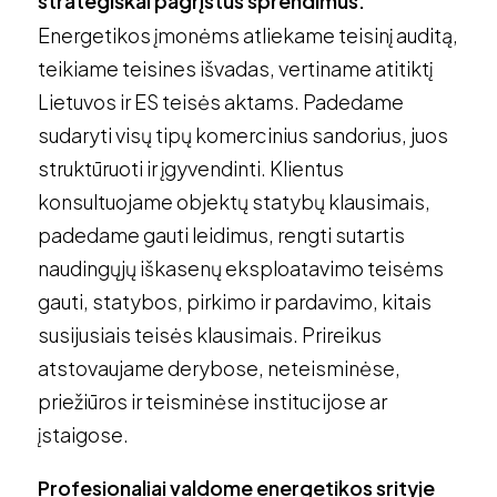
strategiškai pagrįstus sprendimus.
Energetikos įmonėms atliekame teisinį auditą,
teikiame teisines išvadas, vertiname atitiktį
Lietuvos ir ES teisės aktams. Padedame
sudaryti visų tipų komercinius sandorius, juos
struktūruoti ir įgyvendinti. Klientus
konsultuojame objektų statybų klausimais,
padedame gauti leidimus, rengti sutartis
naudingųjų iškasenų eksploatavimo teisėms
gauti, statybos, pirkimo ir pardavimo, kitais
susijusiais teisės klausimais. Prireikus
atstovaujame derybose, neteisminėse,
priežiūros ir teisminėse institucijose ar
įstaigose.
Profesionaliai valdome energetikos srityje