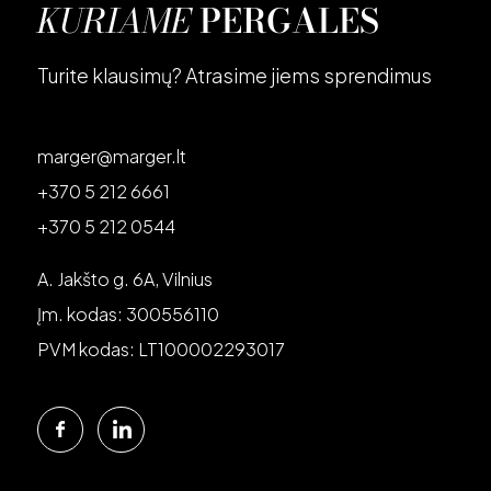
KURIAME
PERGALES
Turite klausimų? Atrasime jiems sprendimus
marger@marger.lt
+370 5 212 6661
+370 5 212 0544
A. Jakšto g. 6A, Vilnius
Įm. kodas: 300556110
PVM kodas: LT100002293017