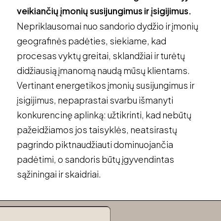
veikiančių įmonių susijungimus ir įsigijimus.
Nepriklausomai nuo sandorio dydžio ir įmonių
geografinės padėties, siekiame, kad
procesas vyktų greitai, sklandžiai ir turėtų
didžiausią įmanomą naudą mūsų klientams.
Vertinant energetikos įmonių susijungimus ir
įsigijimus, nepaprastai svarbu išmanyti
konkurencinę aplinką: užtikrinti, kad nebūtų
pažeidžiamos jos taisyklės, neatsirastų
pagrindo piktnaudžiauti dominuojančia
padėtimi, o sandoris būtų įgyvendintas
sąžiningai ir skaidriai.