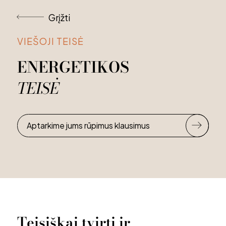
Grįžti
VIEŠOJI TEISĖ
ENERGETIKOS
TEISĖ
Aptarkime jums rūpimus klausimus
Teisiškai
tvirti
ir