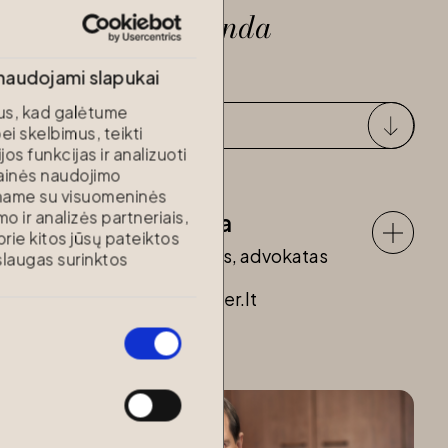
Marger
komanda
 naudojami slapukai
s, kad galėtume
Partneriai
ei skelbimus, teikti
s funkcijas ir analizuoti
tainės naudojimo
iname su visuomeninės
o ir analizės partneriais,
Dr. Deividas Poška
 prie kitos jūsų pateiktos
Vadovaujantis partneris, advokatas
laugas surinktos
deividas.poska@marger.lt