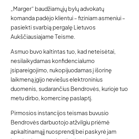
„Marger“ baudžiamųjų bylų advokatų
komanda padėjo klientui – fiziniam asmeniui –
pasiekti svarbią pergalę Lietuvos
Aukščiausiajame Teisme.
Asmuo buvo kaltintas tuo, kad neteisėtai,
nesilaikydamas konfidencialumo
įsipareigojimo, nukopijuodamas į išorinę
laikmeną įgijo neviešus elektroninius
duomenis, sudarančius Bendrovės, kurioje tuo
metu dirbo, komercinę paslaptį.
Pirmosios instancijos teismas buvusio
Bendrovės darbuotojo atžvilgiu priėmė
apkaltinamąjį nuosprendį bei paskyrė jam