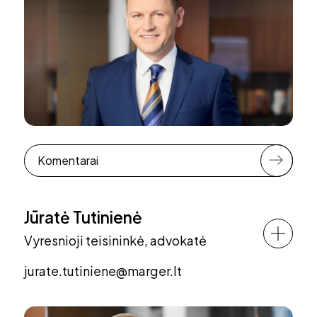
Komentarai
Jūratė Tutinienė
Vyresnioji teisininkė, advokatė
jurate.tutiniene@marger.lt