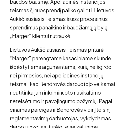
baudos bausmę. Apeliacinės instancijos
teismas šį nuosprendį paliko galioti. Lietuvos
Aukščiausiasis Teismas šiuos procesinius
sprendimus panaikino ir baudžiamąją bylą
„Marger“ klientui nutraukė.
Lietuvos Aukščiausiasis Teismas pritarė
“Marger” parengtame kasaciniame skunde
išdėstytiems argumentams, kurių neišgirdo
nei pirmosios, nei apeliacinės instancijų
teismai, kad Bendrovės darbuotojo veiksmai
neatitinka jam inkriminuoto nusikaltimo
neteisėtumo ir pavojingumo požymių. Pagal
einamas pareigas ir Bendrovės vidinį teisinį
reglamentavimą darbuotojas, vykdydamas
darbo funkcijas, turėjo teisę kaltinime