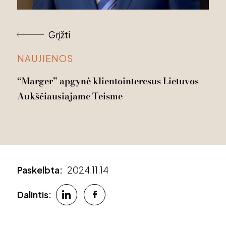
Grįžti
NAUJIENOS
“Marger”
apgynė
kliento
interesus
Lietuvos
Aukščiausiajame
Teisme
Paskelbta:
2024.11.14
Dalintis: