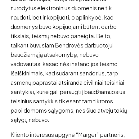
nurodytus elektroninius duomenis ne tik
naudoti, bet ir kopijuoti, o aplinkybė, kad
duomenys buvo kopijuojami būtent darbo
tikslais, teismų nebuvo paneigta. Be to,
taikant buvusiam Bendrovės darbuotojui
baudžiamąją atsakomybę, nebuvo
vadovautasi kasacinės instancijos teismo
išaiškinimais, kad sudarant sandorius, tarp
asmenų paprastai atsiranda civiliniai teisiniai
santykiai, kurie gali peraugti į baudžiamuosius
teisinius santykius tik esant tam tikroms
papildomoms sąlygoms, nes šiuo atveju tokių
sąlygų nebuvo.
Kliento interesus apgynė “Marger” partneris,