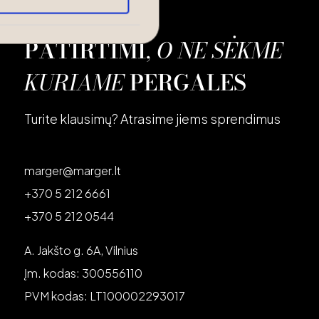
KONTAKTAI
PATIRTIMI
,
O NE SĖKME
KURIAME
PERGALES
Turite klausimų? Atrasime jiems sprendimus
marger@marger.lt
+370 5 212 6661
+370 5 212 0544
A. Jakšto g. 6A, Vilnius
Įm. kodas: 300556110
PVM kodas: LT100002293017