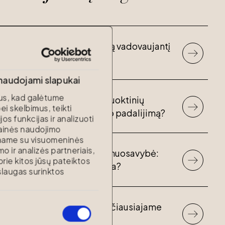
"Marger" paskyrė naują vadovaujantį
partnerį
 naudojami slapukai
s, kad galėtume
Vedybų sutartis: ar sutuoktinių
ei skelbimus, teikti
elgesys gali lemti turto padalijimą?
s funkcijas ir analizuoti
tainės naudojimo
iname su visuomeninės
o ir analizės partneriais,
Asmeninė sutuoktinio nuosavybė:
 prie kitos jūsų pateiktos
kada ji gali tapti bendra?
laugas surinktos
Pergalė Lietuvos Aukščiausiajame
Teisme