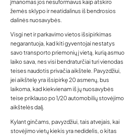
įmanomas jos nesuformavus kaip atskiro
žemės sklypo ir neatidalinus iš bendrosios
dalinės nuosavybės.
Visgi net ir parkavimo vietos išsipirkimas
negarantuoja, kad kiti gyventojai nestatys
savo transporto priemonių į vietą, kurią asmuo
laiko sava, nes visi bendraturčiai turi vienodas
teises naudotis privačia aikštele. Pavyzdžiui,
jei aikštelę yra išsipirkę 20 asmenų, bus
laikoma, kad kiekvienam iš jų nuosavybės
teise priklauso po 1/20 automobilių stovėjimo
aikštelės dalį.
Kylant ginčams, pavyzdžiui, tais atvejais, kai
stovėjimo vietų kiekis yra nedidelis, o kitas