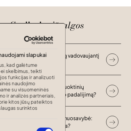
Susijusios
įžvalgos
 naudojami slapukai
"Marger" paskyrė naują vadovaujantį
partnerį
s, kad galėtume
ei skelbimus, teikti
s funkcijas ir analizuoti
tainės naudojimo
Vedybų sutartis: ar sutuoktinių
iname su visuomeninės
elgesys gali lemti turto padalijimą?
o ir analizės partneriais,
 prie kitos jūsų pateiktos
laugas surinktos
Asmeninė sutuoktinio nuosavybė:
kada ji gali tapti bendra?