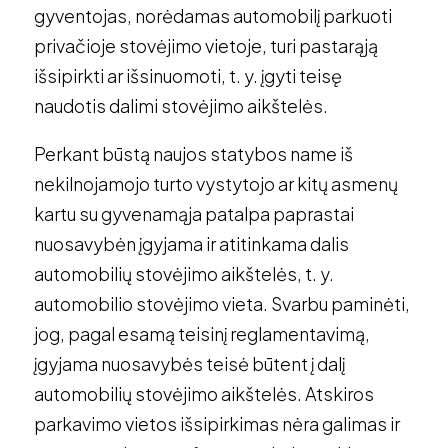
gyventojas, norėdamas automobilį parkuoti
privačioje stovėjimo vietoje, turi pastarąją
išsipirkti ar išsinuomoti, t. y. įgyti teisę
naudotis dalimi stovėjimo aikštelės.
Perkant būstą naujos statybos name iš
nekilnojamojo turto vystytojo ar kitų asmenų
kartu su gyvenamąja patalpa paprastai
nuosavybėn įgyjama ir atitinkama dalis
automobilių stovėjimo aikštelės, t. y.
automobilio stovėjimo vieta. Svarbu paminėti,
jog, pagal esamą teisinį reglamentavimą,
įgyjama nuosavybės teisė būtent į dalį
automobilių stovėjimo aikštelės. Atskiros
parkavimo vietos išsipirkimas nėra galimas ir