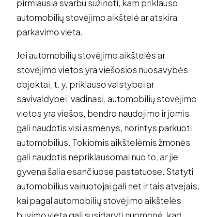
pirmiausia svarbu sužinoti, kam priklauso
automobilių stovėjimo aikštelė ar atskira
parkavimo vieta.
Jei automobilių stovėjimo aikštelės ar
stovėjimo vietos yra viešosios nuosavybės
objektai, t. y. priklauso valstybei ar
savivaldybei, vadinasi, automobilių stovėjimo
vietos yra viešos, bendro naudojimo ir jomis
gali naudotis visi asmenys, norintys parkuoti
automobilius. Tokiomis aikštelėmis žmonės
gali naudotis nepriklausomai nuo to, ar jie
gyvena šalia esančiuose pastatuose. Statyti
automobilius vairuotojai gali net ir tais atvejais,
kai pagal automobilių stovėjimo aikštelės
buvimo vietą gali susidaryti nuomonė, kad