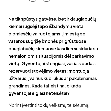
Ne tik spūstys gatvėse, bet ir daugiabučių
kiemai rugsėjį tapo išbandymų vieta
didmiesčių vairuotojams. Į miestą po
vasaros sugrįžę žmonės prigrūstuose
daugiabučių kiemuose kasdien susiduria su
nemaloniomis situacijomis dėl parkavimo
vietų. Gyventojai stengiasi įvairiais būdais
rezervuoti stovėjimo vietas: montuoja
užtvarus, įvairius kuoliukus ar pakabinamas
grandines. Kada tai leistina, o kada
gyventojai elgiasi neteisėtai?
Norint įvertinti tokių veiksmų teisėtumą,