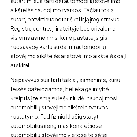
sutartimi susitarti dėl automobilių stovėjimo
aikštelės naudojimo tvarkos. Tačiau tokią
sutartį patvirtinus notariškai ir ją įregistravus
Registrų centre, ji ir ateityje bus privaloma
visiems asmenims, kurie pastate įsigis
nuosavybę kartu su dalimi automobilių
stovėjimo aikštelės ar stovėjimo aikštelės dalį
atskirai.
Nepavykus susitarti taikiai, asmenims, kurių
teisės pažeidžiamos, belieka galimybė
kreiptis į teismą su ieškiniu dėl naudojimosi
automobilių stovėjimo aikštele tvarkos
nustatymo. Tad fizinių kliūčių statyti
automobilius įrengimas konkrečiose
automobilių stovėjimo vietose teisėtai