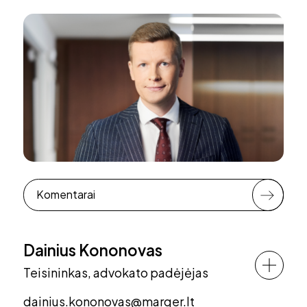
Komentarai
Dainius Kononovas
Teisininkas, advokato padėjėjas
dainius.kononovas@marger.lt