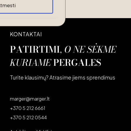
tmesti
KONTAKTAI
PATIRTIMI
,
O NE SĖKME
KURIAME
PERGALES
Turite klausimų? Atrasime jiems sprendimus
marger@marger.lt
+370 5 212 6661
+370 5 212 0544