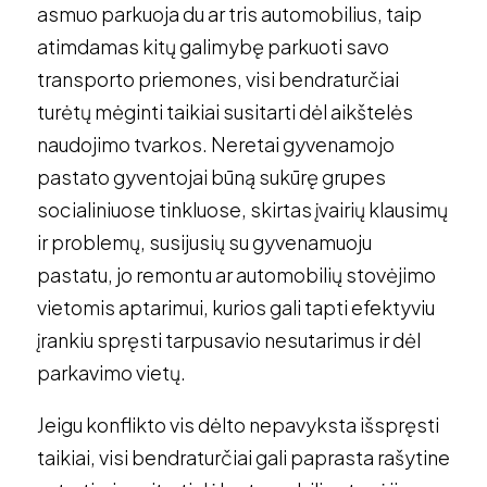
asmuo parkuoja du ar tris automobilius, taip
atimdamas kitų galimybę parkuoti savo
transporto priemones, visi bendraturčiai
turėtų mėginti taikiai susitarti dėl aikštelės
naudojimo tvarkos. Neretai gyvenamojo
pastato gyventojai būną sukūrę grupes
socialiniuose tinkluose, skirtas įvairių klausimų
ir problemų, susijusių su gyvenamuoju
pastatu, jo remontu ar automobilių stovėjimo
vietomis aptarimui, kurios gali tapti efektyviu
įrankiu spręsti tarpusavio nesutarimus ir dėl
parkavimo vietų.
Jeigu konflikto vis dėlto nepavyksta išspręsti
taikiai, visi bendraturčiai gali paprasta rašytine