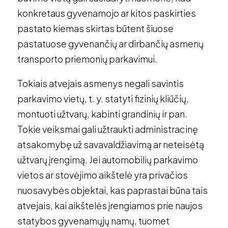
konkretaus gyvenamojo ar kitos paskirties
pastato kiemas skirtas būtent šiuose
pastatuose gyvenančių ar dirbančių asmenų
transporto priemonių parkavimui.
Tokiais atvejais asmenys negali savintis
parkavimo vietų, t. y. statyti fizinių kliūčių,
montuoti užtvarų, kabinti grandinių ir pan.
Tokie veiksmai gali užtraukti administracinę
atsakomybę už savavaldžiavimą ar neteisėtą
užtvarų įrengimą. Jei automobilių parkavimo
vietos ar stovėjimo aikštelė yra privačios
nuosavybės objektai, kas paprastai būna tais
atvejais, kai aikštelės įrengiamos prie naujos
statybos gyvenamųjų namų, tuomet