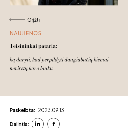
Grįžti
NAUJIENOS
Teisininkai
pataria:
ką
daryti,
kad
perpildyti
daugiabučių
kiemai
nevirstų
karo
lauku
Paskelbta:
2023.09.13
Dalintis: