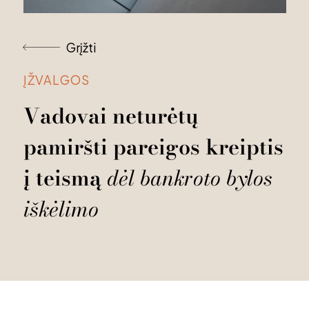
Grįžti
ĮŽVALGOS
Vadovai
neturėtų
pamiršti
pareigos
kreiptis
į
teismą
dėl
bankroto
bylos
iškėlimo