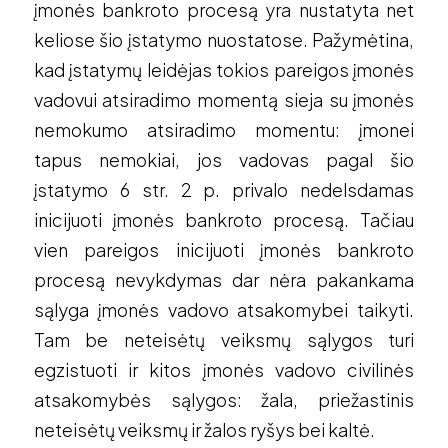
įmonės bankroto procesą yra nustatyta net
keliose šio įstatymo nuostatose. Pažymėtina,
kad įstatymų leidėjas tokios pareigos įmonės
vadovui atsiradimo momentą sieja su įmonės
nemokumo atsiradimo momentu: įmonei
tapus nemokiai, jos vadovas pagal šio
įstatymo 6 str. 2 p. privalo nedelsdamas
inicijuoti įmonės bankroto procesą. Tačiau
vien pareigos inicijuoti įmonės bankroto
procesą nevykdymas dar nėra pakankama
sąlyga įmonės vadovo atsakomybei taikyti.
Tam be neteisėtų veiksmų sąlygos turi
egzistuoti ir kitos įmonės vadovo civilinės
atsakomybės sąlygos: žala, priežastinis
neteisėtų veiksmų ir žalos ryšys bei kaltė.