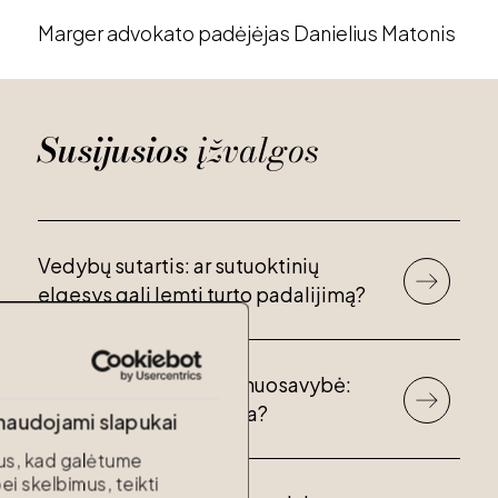
Marger advokato padėjėjas Danielius Matonis
Susijusios
įžvalgos
Vedybų sutartis: ar sutuoktinių
elgesys gali lemti turto padalijimą?
Asmeninė sutuoktinio nuosavybė:
kada ji gali tapti bendra?
 naudojami slapukai
s, kad galėtume
ei skelbimus, teikti