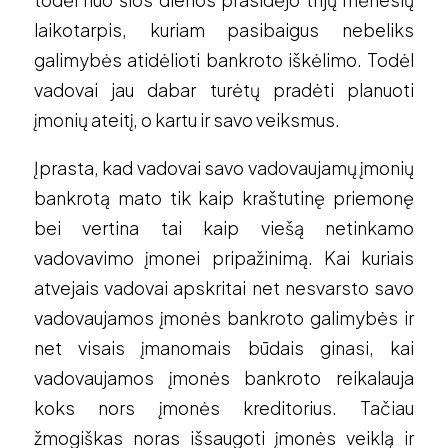
laikotarpis, kuriam pasibaigus nebeliks
galimybės atidėlioti bankroto iškėlimo. Todėl
vadovai jau dabar turėtų pradėti planuoti
įmonių ateitį, o kartu ir savo veiksmus.
Įprasta, kad vadovai savo vadovaujamų įmonių
bankrotą mato tik kaip kraštutinę priemonę
bei vertina tai kaip viešą netinkamo
vadovavimo įmonei pripažinimą. Kai kuriais
atvejais vadovai apskritai net nesvarsto savo
vadovaujamos įmonės bankroto galimybės ir
net visais įmanomais būdais ginasi, kai
vadovaujamos įmonės bankroto reikalauja
koks nors įmonės kreditorius. Tačiau
žmogiškas noras išsaugoti įmonės veiklą ir