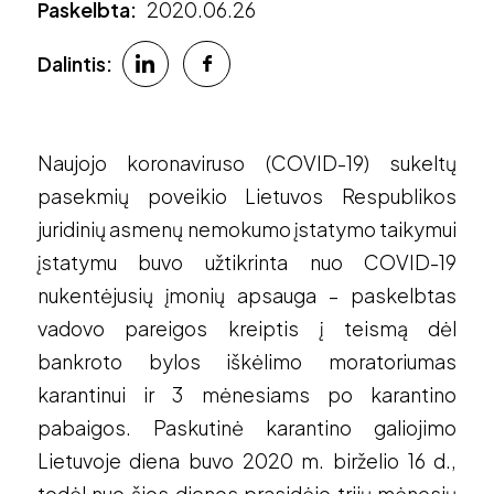
Paskelbta:
2020.06.26
Dalintis:
Naujojo koronaviruso (COVID-19) sukeltų
pasekmių poveikio Lietuvos Respublikos
juridinių asmenų nemokumo įstatymo taikymui
įstatymu buvo užtikrinta nuo COVID-19
nukentėjusių įmonių apsauga – paskelbtas
vadovo pareigos kreiptis į teismą dėl
bankroto bylos iškėlimo moratoriumas
karantinui ir 3 mėnesiams po karantino
pabaigos. Paskutinė karantino galiojimo
Lietuvoje diena buvo 2020 m. birželio 16 d.,
todėl nuo šios dienos prasidėjo trijų mėnesių