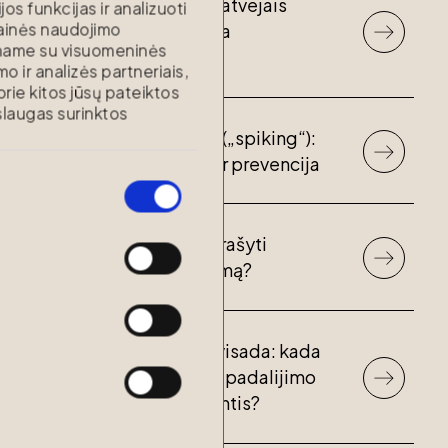
Testamentas: ar visais atvejais
s funkcijas ir analizuoti
palikėjo valios paisoma
tainės naudojimo
iname su visuomeninės
besąlygiškai?
o ir analizės partneriais,
 prie kitos jūsų pateiktos
laugas surinktos
Tyčinis apsvaiginimas („spiking“):
pavojus, atsakomybė ir prevencija
Kada ir kodėl galima prašyti
padidinti vaiko išlaikymą?
Lygiomis dalimis – ne visada: kada
nukrypstama nuo turto padalijimo
lygiomis dalimis skiriantis?