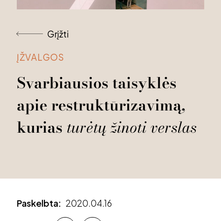
Grįžti
ĮŽVALGOS
Svarbiausios
taisyklės
apie
restruktūrizavimą,
kurias
turėtų
žinoti
verslas
Paskelbta:
2020.04.16