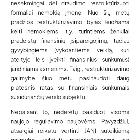
nesėkmingai dėl draudimo restruktūrizuoti
formaliai nemokią įmonę. Nuo šių metų
pradžios restruktūrizavimo bylas leidžiama
kelti nemokiems, t.y. turintiems ženkliai
pradelstų finansinių įsipareigojimų, tačiau
gyvybingiems (vykdantiems veiklą, kuri
ateityje leis įveikti finansinius sunkumus)
juridiniams asmenims. Taigi, restruktūrizavimo
galimybe šiuo metu pasinaudoti daug
platesnis ratas su finansiniais sunkumais
susiduriančių verslo subjektų.
Nepaisant to, nederėtų pasiduoti visoms
naujojo reguliavimo naujovėms. Pavyzdžiui,
atsargiai reikėtų vertinti JANĮ suteikiamą
galimybę vykdyti restruktūrizavimą be