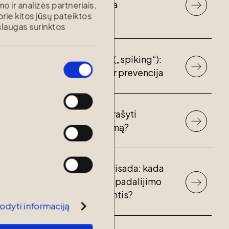
palikėjo valios paisoma
o ir analizės partneriais,
 prie kitos jūsų pateiktos
besąlygiškai?
laugas surinktos
Tyčinis apsvaiginimas („spiking“):
pavojus, atsakomybė ir prevencija
Kada ir kodėl galima prašyti
padidinti vaiko išlaikymą?
Lygiomis dalimis – ne visada: kada
nukrypstama nuo turto padalijimo
lygiomis dalimis skiriantis?
odyti informaciją