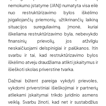
nemokumo įstatyme (JANĮ) numatyta visa eilė
nuo restruktūrizavimo bylos iškėlimo
įsigaliojančių priemonių, užtikrinančių laikiną
situacijos sureguliavimą. Įmonė, kuriai
iškeliama restruktūrizavimo byla, nebevykdo
finansinių prievolių, jos atžvilgiu
neskaičiuojami delspinigiai ir palūkanos. Itin
svarbu ir tai, kad restruktūrizavimo bylos
iškėlimo atveju draudžiama atlikti įskaitymus ir
išieškoti skolas priverstine tvarka.
Dažnai būtent pareiga vykdyti prievoles,
vykdomi priverstiniai išieškojimai ir partnerių
atliekami įskaitymai trikdo juridinio asmens
veiklą. Svarbu žinoti, kad net ir sustabdžius