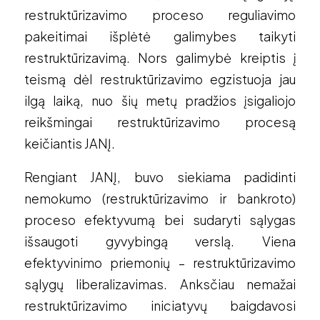
restruktūrizavimo proceso reguliavimo
pakeitimai išplėtė galimybes taikyti
restruktūrizavimą. Nors galimybė kreiptis į
teismą dėl restruktūrizavimo egzistuoja jau
ilgą laiką, nuo šių metų pradžios įsigaliojo
reikšmingai restruktūrizavimo procesą
keičiantis JANĮ.
Rengiant JANĮ, buvo siekiama padidinti
nemokumo (restruktūrizavimo ir bankroto)
proceso efektyvumą bei sudaryti sąlygas
išsaugoti gyvybingą verslą. Viena
efektyvinimo priemonių – restruktūrizavimo
sąlygų liberalizavimas. Anksčiau nemažai
restruktūrizavimo iniciatyvų baigdavosi