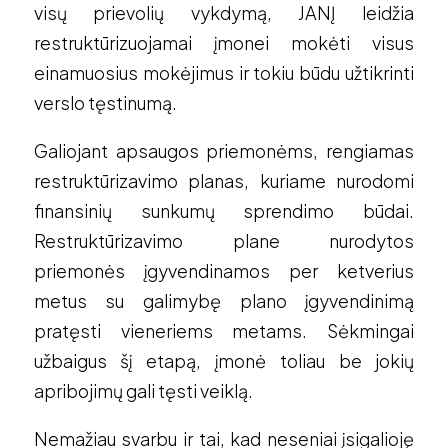
visų prievolių vykdymą, JANĮ leidžia
restruktūrizuojamai įmonei mokėti visus
einamuosius mokėjimus ir tokiu būdu užtikrinti
verslo tęstinumą.
Galiojant apsaugos priemonėms, rengiamas
restruktūrizavimo planas, kuriame nurodomi
finansinių sunkumų sprendimo būdai.
Restruktūrizavimo plane nurodytos
priemonės įgyvendinamos per ketverius
metus su galimybę plano įgyvendinimą
pratęsti vieneriems metams. Sėkmingai
užbaigus šį etapą, įmonė toliau be jokių
apribojimų gali tęsti veiklą.
Nemažiau svarbu ir tai, kad neseniai įsigalioję