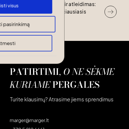
Darbo sąlygų keitimas ir atleidimas:
isti visus
ką sako Lietuvos Aukščiausiasis
Teismas?
ti pasirinkimą
tmesti
KONTAKTAI
PATIRTIMI
,
O NE SĖKME
KURIAME
PERGALES
Turite klausimų? Atrasime jiems sprendimus
marger@marger.lt