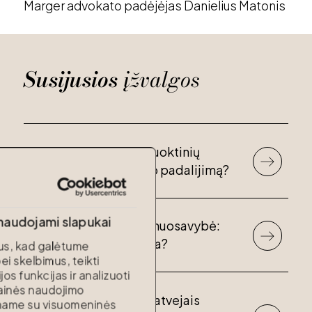
Marger advokato padėjėjas Danielius Matonis
Susijusios
įžvalgos
Vedybų sutartis: ar sutuoktinių
elgesys gali lemti turto padalijimą?
 naudojami slapukai
Asmeninė sutuoktinio nuosavybė:
kada ji gali tapti bendra?
s, kad galėtume
ei skelbimus, teikti
s funkcijas ir analizuoti
tainės naudojimo
Testamentas: ar visais atvejais
iname su visuomeninės